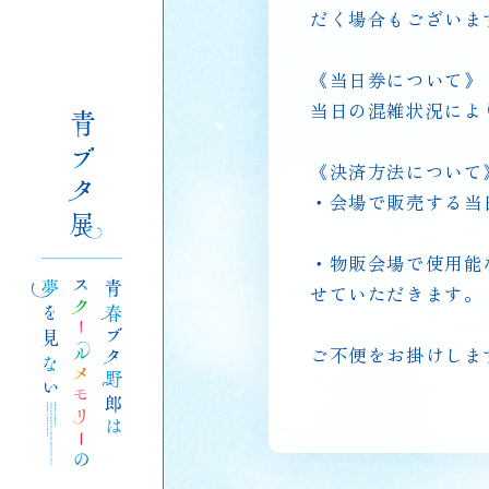
だく場合もございま
T
《当日券について》
当日の混雑状況によ
N
《決済方法について
・会場で販売する当
・物販会場で使用能
I
せていただきます。
ご不便をお掛けしま
C