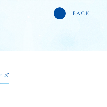
CKET
BACK
チケット
OODS
グッズ