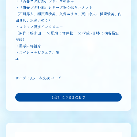
・『青春ブタ野郎』シリーズの歩み
・『青春ブタ野郎』シリーズ振り返りコメント
（石川界人、瀬戸麻沙美、久保ユリカ、東山奈央、種﨑敦美、内
田真礼、水瀬いのり）
・スタッフ特別インタビュー
（原作：鴨志田 一 × 監督：増井壮一 × 構成・脚本：横谷昌宏
鼎談）
・展示内容紹介
・スペシャルビジュアル集
etc
サイズ：A5 本文40ページ
1会計につき3点まで