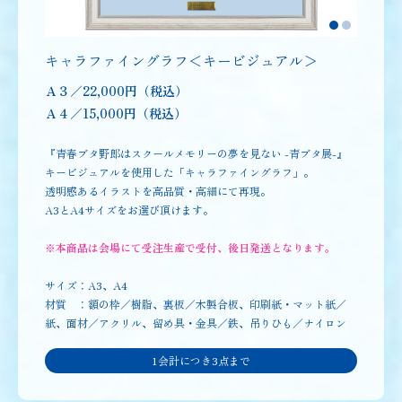
キャラファイングラフ＜キービジュアル＞
Ａ３／22,000円（税込）
Ａ４／15,000円（税込）
『青春ブタ野郎はスクールメモリーの夢を見ない -青ブタ展-』
キービジュアルを使用した「キャラファイングラフ」。
透明感あるイラストを高品質・高細にて再現。
A3とA4サイズをお選び頂けます。
※本商品は会場にて受注生産で受付、後日発送となります
。
サイズ：A3、A4
材質 ：額の枠／樹脂、裏板／木製合板、印刷紙・マット紙／
紙、面材／アクリル、留め具・金具／鉄、吊りひも／ナイロン
1会計につき3点まで