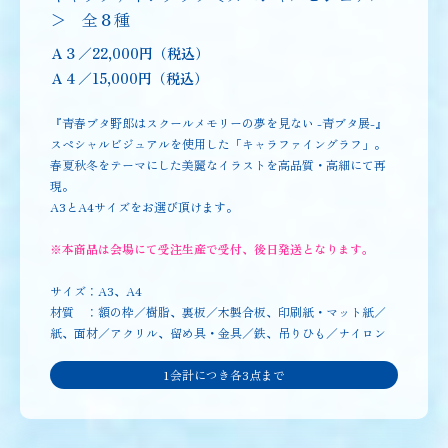
＞ 全８種
Ａ３／22,000円（税込）
Ａ４／15,000円（税込）
『青春ブタ野郎はスクールメモリーの夢を見ない -青ブタ展-』
スペシャルビジュアルを使用した「キャラファイングラフ」。
春夏秋冬をテーマにした美麗なイラストを高品質・高細にて再
現。
A3とA4サイズをお選び頂けます。
※本商品は会場にて受注生産で受付、後日発送となります
。
サイズ：A3、A4
材質 ：額の枠／樹脂、裏板／木製合板、印刷紙・マット紙／
紙、面材／アクリル、留め具・金具／鉄、吊りひも／ナイロン
1会計につき各3点まで