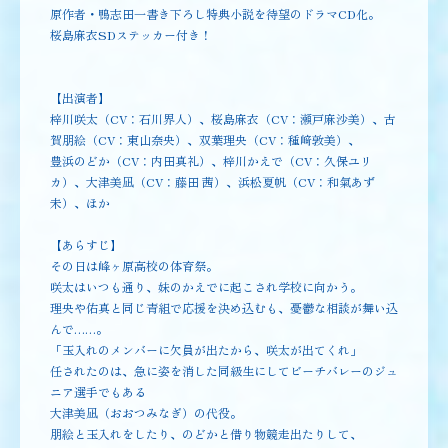
原作者・鴨志田一書き下ろし特典小説を待望のドラマCD化。
桜島麻衣SDステッカー付き！
【出演者】
梓川咲太（CV：石川界人）、桜島麻衣（CV：瀬戸麻沙美）、古
賀朋絵（CV：東山奈央）、双葉理央（CV：種﨑敦美）、
豊浜のどか（CV：内田真礼）、梓川かえで（CV：久保ユリ
カ）、大津美凪（CV：藤田 茜）、浜松夏帆（CV：和氣あず
未）、ほか
【あらすじ】
その日は峰ヶ原高校の体育祭。
咲太はいつも通り、妹のかえでに起こされ学校に向かう。
理央や佑真と同じ青組で応援を決め込むも、憂鬱な相談が舞い込
んで……。
「玉入れのメンバーに欠員が出たから、咲太が出てくれ」
任されたのは、急に姿を消した同級生にしてビーチバレーのジュ
ニア選手でもある
大津美凪（おおつみなぎ）の代役。
朋絵と玉入れをしたり、のどかと借り物競走出たりして、