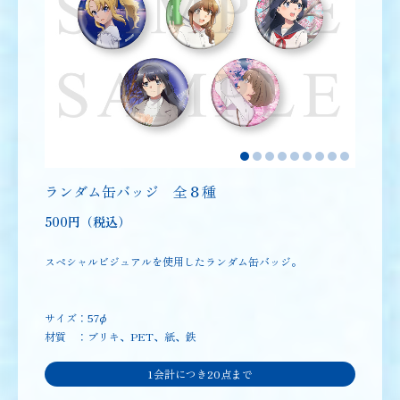
ランダム缶バッジ 全８種
500円（税込）
スペシャルビジュアルを使用したランダム缶バッジ。
サイズ：57φ
材質 ：ブリキ、PET、紙、鉄
1会計につき20点まで