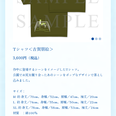
Tシャツ＜古賀朋絵＞
3,600円（税込）
作中に登場するシーンをイメージしたTシャツ。
公園でお尻を蹴り合ったあのシーンをポップなデザインで落とし
込みました。
サイズ：
M 約 身丈／70cm、身幅／52cm、肩幅／47cm、袖丈／20cm
L 約 身丈／74cm、身幅／55cm、肩幅／50cm、袖丈／22cm
XL 約 身丈／78cm、身幅／58cm、肩幅／53cm、袖丈／24cm
材質 ：綿100％